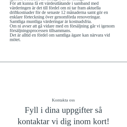
För att kunna få ett värdeutlåtande i samband med
värderingen är det till fördel om ni tar fram aktuella
driftkostnader för de senaste 12 månaderna samt gör en
enklare förteckning över genomförda renoveringar.
Samtliga muntliga värderingar är kostnadsfria.
Om ni avser att gå vidare med en försäljning går vi igenom
försäljningsprocessen tillsammans.
Det är alltid en fördel om samtliga ägare kan närvara vid
mötet.
Kontakta oss
Fyll i dina uppgifter så
kontaktar vi dig inom kort!