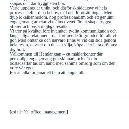
skapas och där tryggheten bor.
Varje uppdrag är unikt, och därför skräddarsyr vi hela
processen efter dina behov, mål och förutsättningar. Med
djup lokalkännedom, hög professionalism och ett genuint
engagemang arbetar vi målmedvetet för att skapa trygga
affärer och bästa möjliga resultat.
Vi tror på kvalitet före kvantitet, tydlig kommunikation och
långsiktiga relationer – där förtroende är grunden för allt vi
gör. Med omtanke och närvaro finns vi vid din sida genom
hela resan, oavsett om du ska sälja, köpa eller bara drömma
dig bort.
Välkommen till Hemlängtan – ett mäklarkontor där
personligt engagemang gör skillnad, och där din
bostadsaffär tas om hand med samma omsorg som om den
vore vår egen.
För att alla förtjänar ett hem att längta till.
[esi ttl="0" office_management]