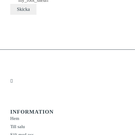
my_root_siteurl
INFORMATION
Hem
Till salu
Sälj med oss