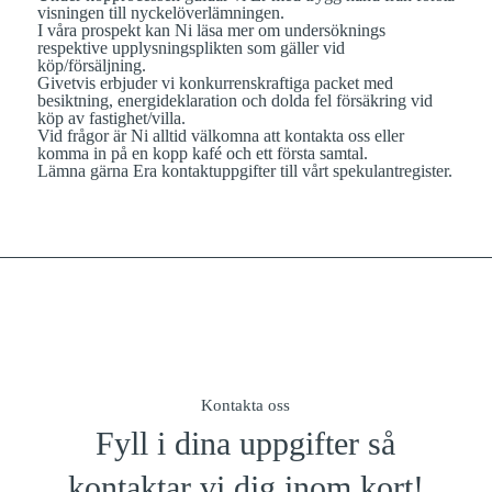
visningen till nyckelöverlämningen.
I våra prospekt kan Ni läsa mer om undersöknings
respektive upplysningsplikten som gäller vid
köp/försäljning.
Givetvis erbjuder vi konkurrenskraftiga packet med
besiktning, energideklaration och dolda fel försäkring vid
köp av fastighet/villa.
Vid frågor är Ni alltid välkomna att kontakta oss eller
komma in på en kopp kafé och ett första samtal.
Lämna gärna Era kontaktuppgifter till vårt
spekulantregister.
Kontakta oss
Fyll i dina uppgifter så
kontaktar vi dig inom kort!